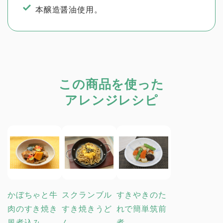
本醸造醤油使用。
この商品を使った
アレンジレシピ
かぼちゃと牛
スクランブル
すきやきのた
肉のすき焼き
すき焼きうど
れで簡単筑前
風煮込み
ん
煮