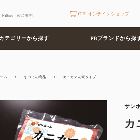
OIE オンラインショップ
カテゴリーから探す
PBブランドから探
ーム
/
すべての商品
/
カニカマ花咲タイプ
サン
カ