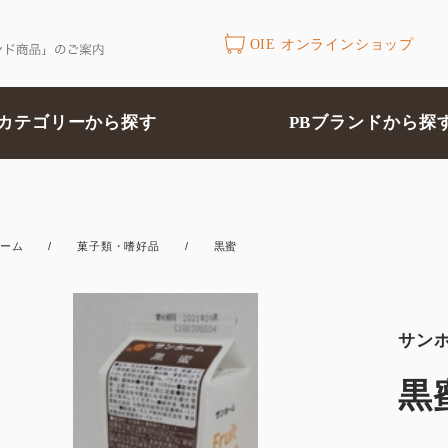
OIE オンラインショップ
カテゴリーから探す
PBブランドから探
ーム
/
菓子類・嗜好品
/
黒蜜
サン
黒