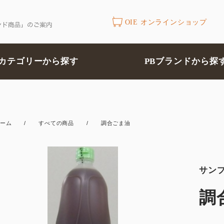
OIE オンラインショップ
カテゴリーから探す
PBブランドから探
ーム
/
すべての商品
/
調合ごま油
サン
調