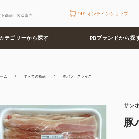
OIE オンラインショップ
カテゴリーから探す
PBブランドから探
ーム
/
すべての商品
/
豚バラ スライス
サン
豚