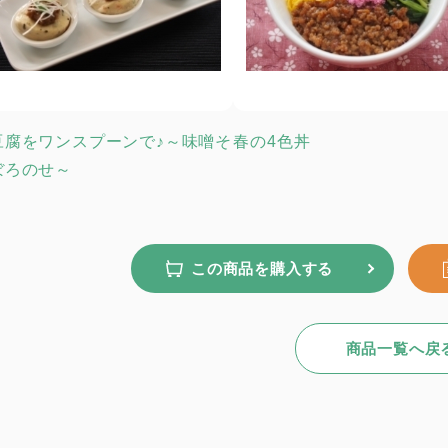
豆腐をワンスプーンで♪～味噌そ
春の4色丼
ぼろのせ～
この商品を購入する
商品一覧へ戻