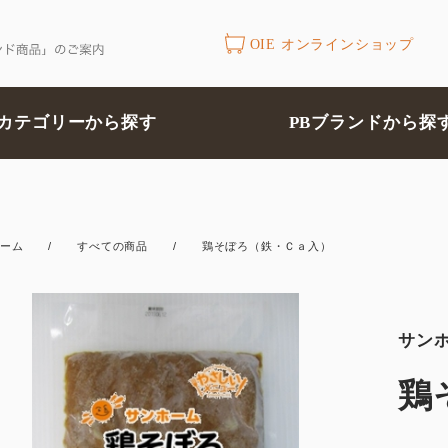
OIE オンラインショップ
カテゴリーから探す
PBブランドから探
ーム
/
すべての商品
/
鶏そぼろ（鉄・Ｃａ入）
サン
鶏