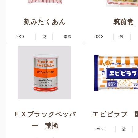
刻みたくあん
筑前煮
2KG
袋
常温
500G
袋
ＥＸブラックペッパ
エビピラフ 
ー 荒挽
250G
袋