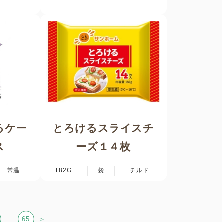
るケー
とろけるスライスチ
ス
ーズ１４枚
常温
182G
袋
チルド
…
65
＞