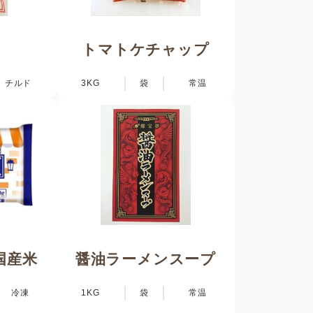
トマトケチャップ
チルド
3KG
袋
常温
国産米
醤油ラーメンスープ
冷凍
1KG
袋
常温