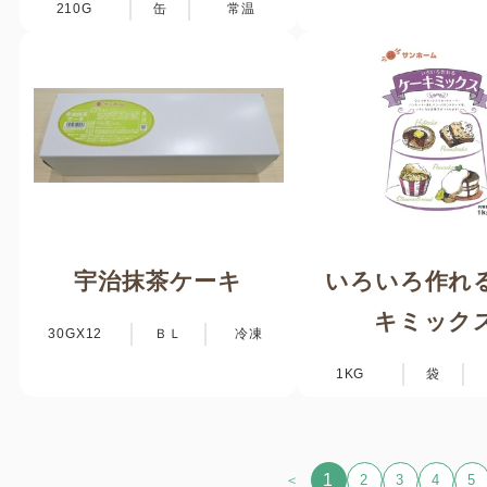
210G
缶
常温
宇治抹茶ケーキ
いろいろ作れ
キミック
30GX12
ＢＬ
冷凍
1KG
袋
1
＜
2
3
4
5