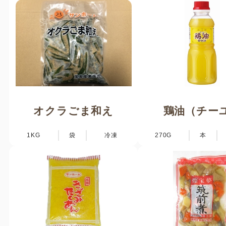
オクラごま和え
鶏油（チー
1KG
袋
冷凍
270G
本