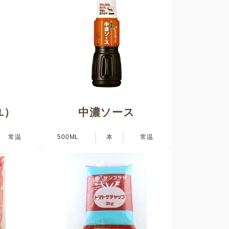
ユ）
中濃ソース
常温
500ML
本
常温