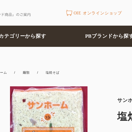
OIE オンラインショップ
カテゴリーから探す
PBブランドから探
ーム
/
麺類
/
塩焼そば
サン
塩