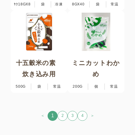
ﾔｸ18GX8
袋
冷凍
8GX40
袋
常温
十五穀米の素
ミニカットわか
炊き込み用
め
500G
袋
常温
200G
個
常温
1
＜
2
3
4
＞