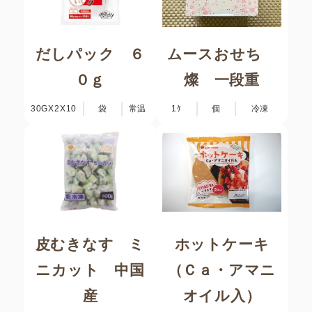
だしパック ６
ムースおせち
０ｇ
燦 一段重
30GX2X10
袋
常温
1ｹ
個
冷凍
皮むきなす ミ
ホットケーキ
ニカット 中国
（Ｃａ・アマニ
産
オイル入）