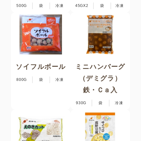
500G
袋
冷凍
45GX2
袋
冷凍
ソイフルボール
ミニハンバーグ
（デミグラ）
800G
袋
冷凍
鉄・Ｃａ入
930G
袋
冷凍