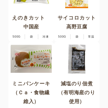
えのきカット
サイコロカット
中国産
高野豆腐
500G
袋
冷凍
500G
袋
常温
ミニパンケーキ
減塩のり佃煮
（Ｃａ・食物繊
（有明海産のり
維入）
使用）