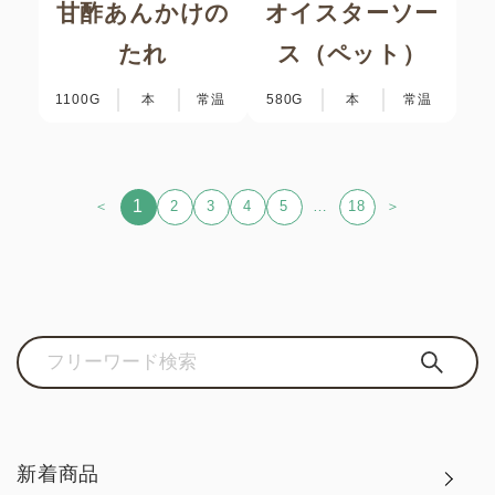
甘酢あんかけの
オイスターソー
たれ
ス（ペット）
1100G
本
常温
580G
本
常温
1
＜
2
3
4
5
…
18
＞
新着商品