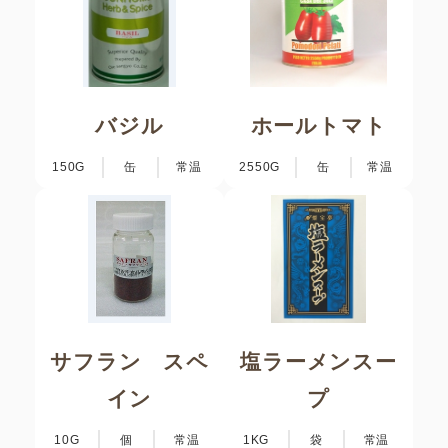
バジル
ホールトマト
150G
缶
常温
2550G
缶
常温
サフラン スペ
塩ラーメンスー
イン
プ
10G
個
常温
1KG
袋
常温