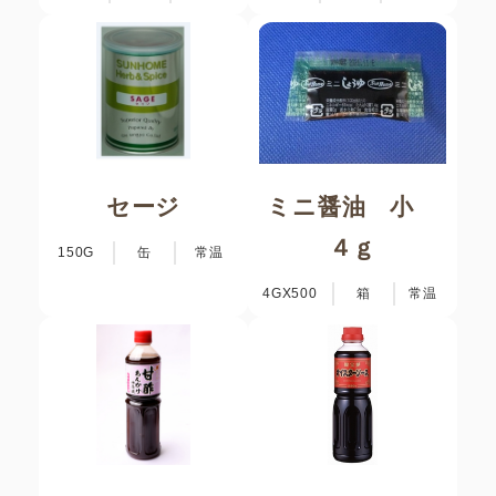
セージ
ミニ醤油 小
４ｇ
150G
缶
常温
4GX500
箱
常温