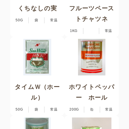
くちなしの実
フルーツペース
トチャツネ
50G
袋
常温
1KG
常温
タイムＷ（ホー
ホワイトペッパ
ル）
ー ホール
50G
袋
常温
200G
缶
常温