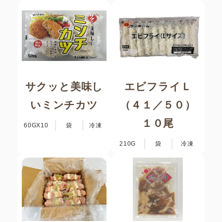
サクッと美味し
エビフライＬ
いミンチカツ
（４１／５０）
１０尾
60GX10
袋
冷凍
210G
袋
冷凍