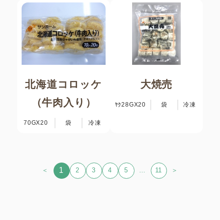
北海道コロッケ
大焼売
（牛肉入り）
ﾔｸ28GX20
袋
冷凍
70GX20
袋
冷凍
1
＜
2
3
4
5
…
11
＞