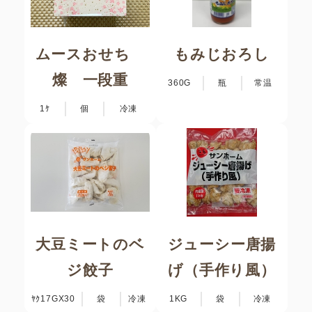
ムースおせち
もみじおろし
燦 一段重
360G
瓶
常温
1ｹ
個
冷凍
大豆ミートのベ
ジューシー唐揚
ジ餃子
げ（手作り風）
ﾔｸ17GX30
袋
冷凍
1KG
袋
冷凍