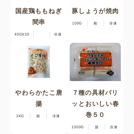
国産鶏ももねぎ
豚しょうが焼肉
間串
100G
枚
冷凍
40GX30
冷凍
やわらかたこ唐
７種の具材パリ
揚
ッとおいしい春
巻５０
1KG
袋
冷凍
1000G
袋
冷凍