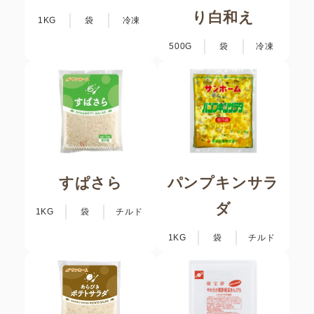
り白和え
1KG
袋
冷凍
500G
袋
冷凍
すぱさら
パンプキンサラ
ダ
1KG
袋
チルド
1KG
袋
チルド