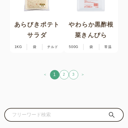
あらびきポテト
やわらか黒酢根
サラダ
菜きんぴら
1KG
袋
チルド
500G
袋
常温
1
＜
2
3
＞