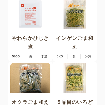
やわらかひじき
インゲンごま和
煮
え
500G
袋
常温
1KG
袋
冷凍
オクラごま和え
５品目のいろど