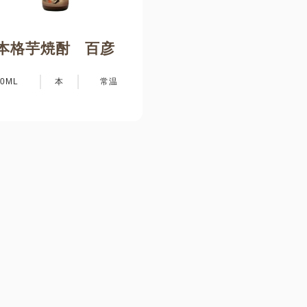
本格芋焼酎 百彦
20ML
本
常温