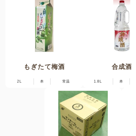
もぎたて梅酒
合成酒
2L
本
常温
1.8L
本