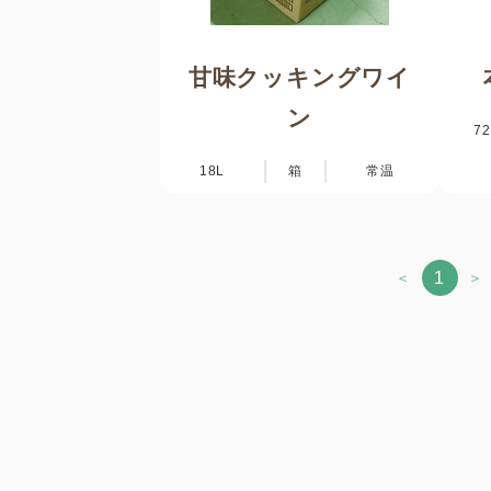
甘味クッキングワイ
ン
7
18L
箱
常温
1
＜
＞