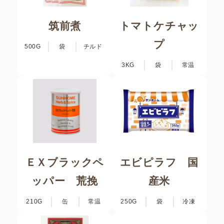
筑前煮
トマトケチャッ
プ
500G
袋
チルド
3KG
袋
常温
ＥＸブラックペ
エビピラフ 国
ッパー 荒挽
産米
210G
缶
常温
250G
袋
冷凍