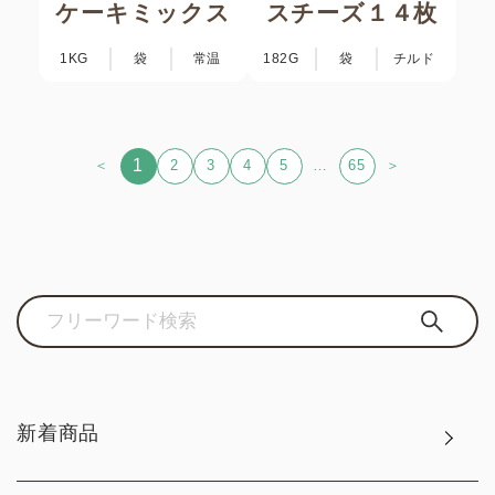
ケーキミックス
スチーズ１４枚
1KG
袋
常温
182G
袋
チルド
1
＜
2
3
4
5
…
65
＞
新着商品