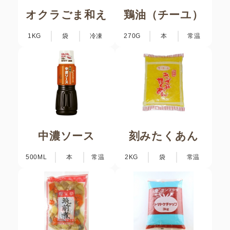
オクラごま和え
鶏油（チーユ）
1KG
袋
冷凍
270G
本
常温
中濃ソース
刻みたくあん
500ML
本
常温
2KG
袋
常温