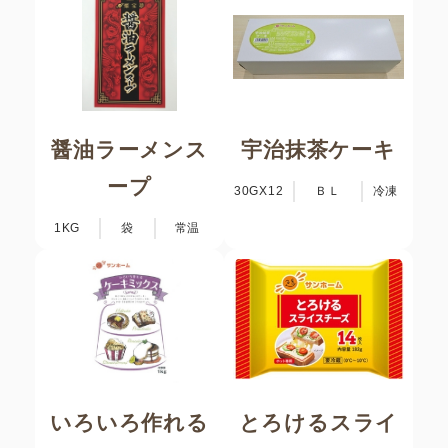
醤油ラーメンス
宇治抹茶ケーキ
ープ
30GX12
ＢＬ
冷凍
1KG
袋
常温
いろいろ作れる
とろけるスライ